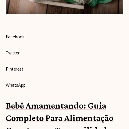
s
e
u
b
Facebook
e
Twitter
b
ê
Pinterest
c
WhatsApp
o
m
Bebê Amamentando: Guia
e
Completo Para Alimentação
ç