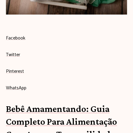
s
e
u
b
Facebook
e
Twitter
b
ê
Pinterest
c
WhatsApp
o
m
Bebê Amamentando: Guia
e
Completo Para Alimentação
ç