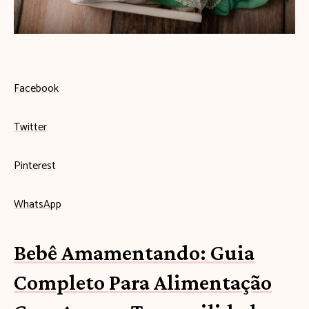
s
e
u
b
Facebook
e
Twitter
b
ê
Pinterest
c
WhatsApp
o
m
Bebê Amamentando: Guia
e
Completo Para Alimentação
ç