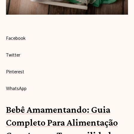
s
e
u
b
Facebook
e
Twitter
b
ê
Pinterest
c
WhatsApp
o
m
Bebê Amamentando: Guia
e
Completo Para Alimentação
ç