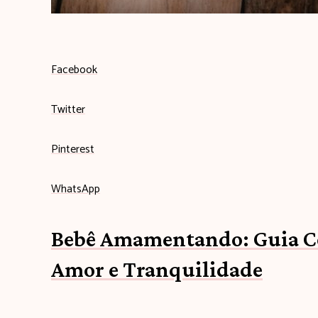
b
Facebook
e
Twitter
b
Pinterest
ê
WhatsApp
c
Bebê Amamentando: Guia C
o
Amor e Tranquilidade
m