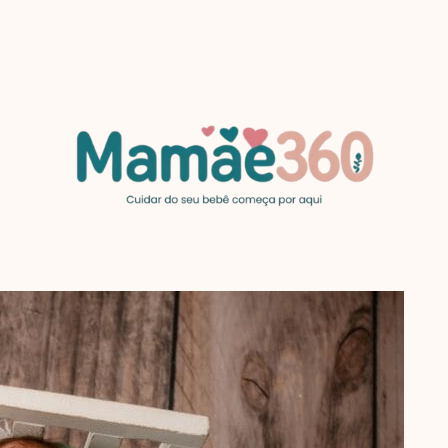
MAMAE360.COM
Cuidar
do
seu
bebê
começa
por
aqui