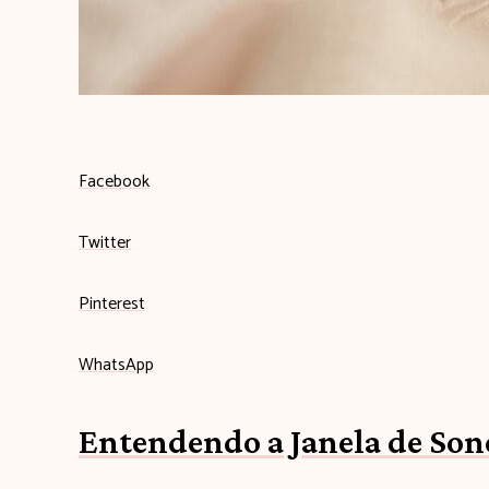
q
u
i
Facebook
Twitter
Pinterest
WhatsApp
Entendendo a Janela de Son