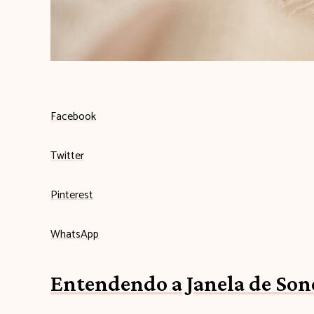
q
u
i
Facebook
Twitter
Pinterest
WhatsApp
Entendendo a Janela de Son