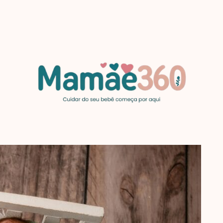
MAMAE360.COM
Cuidar
do
seu
bebê
começa
por
aqui