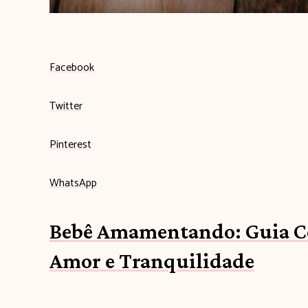
b
Facebook
e
Twitter
b
Pinterest
ê
WhatsApp
c
Bebê Amamentando: Guia C
o
Amor e Tranquilidade
m