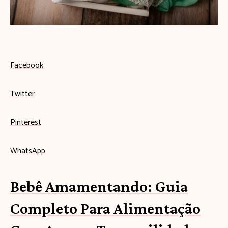
s
e
u
b
Facebook
e
Twitter
b
ê
Pinterest
c
WhatsApp
o
m
Bebê Amamentando: Guia
e
Completo Para Alimentação
ç