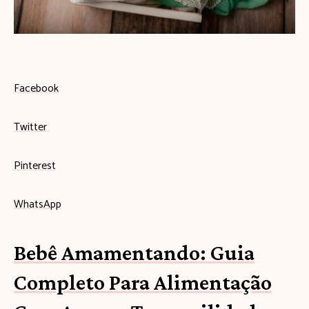
s
e
u
b
Facebook
e
Twitter
b
ê
Pinterest
c
WhatsApp
o
m
Bebê Amamentando: Guia
e
Completo Para Alimentação
ç