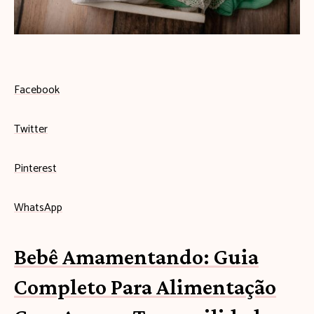
s
e
u
b
Facebook
e
Twitter
b
ê
Pinterest
c
WhatsApp
o
m
Bebê Amamentando: Guia
e
Completo Para Alimentação
ç