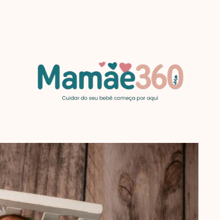
MAMAE360.COM
Cuidar
do
seu
bebê
começa
por
aqui