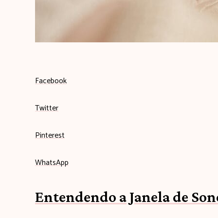
q
u
i
Facebook
Twitter
Pinterest
WhatsApp
Entendendo a Janela de Son