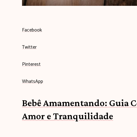
b
Facebook
e
Twitter
b
Pinterest
ê
WhatsApp
c
Bebê Amamentando: Guia C
o
Amor e Tranquilidade
m