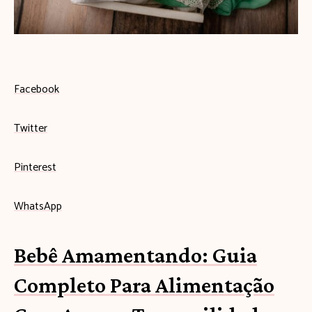
s
e
u
b
Facebook
e
Twitter
b
ê
Pinterest
c
WhatsApp
o
m
Bebê Amamentando: Guia
e
Completo Para Alimentação
ç