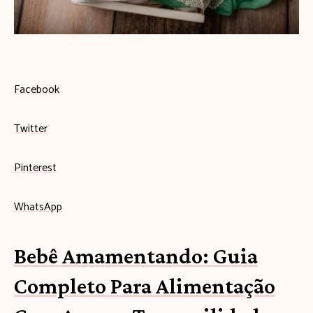
s
e
u
b
Facebook
e
Twitter
b
ê
Pinterest
c
WhatsApp
o
m
Bebê Amamentando: Guia
e
Completo Para Alimentação
ç