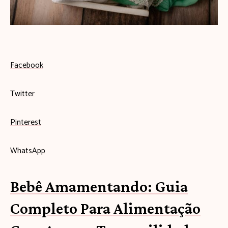
s
e
u
b
Facebook
e
Twitter
b
ê
Pinterest
c
WhatsApp
o
m
Bebê Amamentando: Guia
e
Completo Para Alimentação
ç