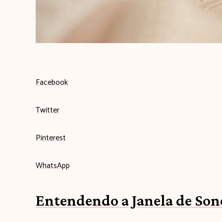
q
u
i
Facebook
Twitter
Pinterest
WhatsApp
Entendendo a Janela de Son