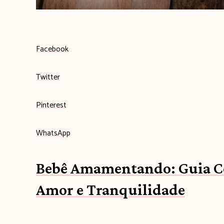
b
Facebook
e
Twitter
b
Pinterest
ê
WhatsApp
c
Bebê Amamentando: Guia C
o
Amor e Tranquilidade
m