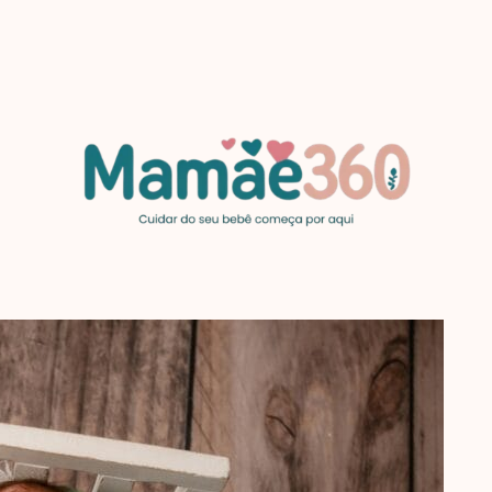
MAMAE360.COM
Cuidar
do
seu
bebê
começa
por
aqui