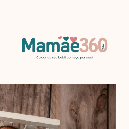
MAMAE360.COM
Cuidar
do
seu
bebê
começa
por
aqui