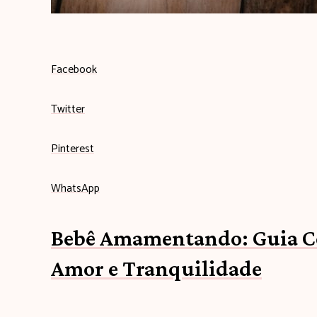
b
Facebook
e
Twitter
b
Pinterest
ê
WhatsApp
c
Bebê Amamentando: Guia C
o
Amor e Tranquilidade
m