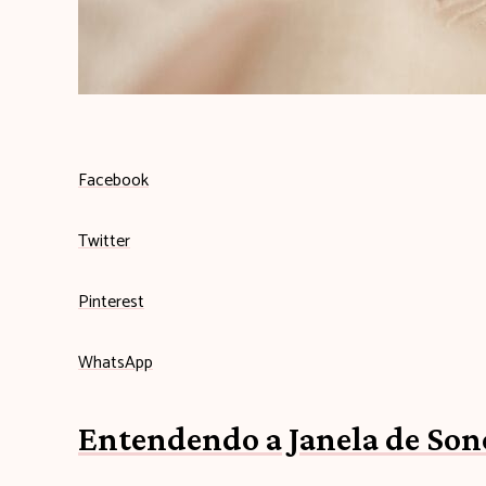
q
u
i
Facebook
Twitter
Pinterest
WhatsApp
Entendendo a Janela de Son