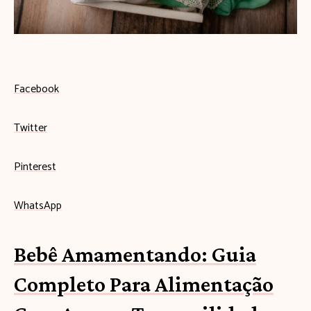
s
e
u
b
Facebook
e
Twitter
b
ê
Pinterest
c
WhatsApp
o
m
Bebê Amamentando: Guia
e
Completo Para Alimentação
ç