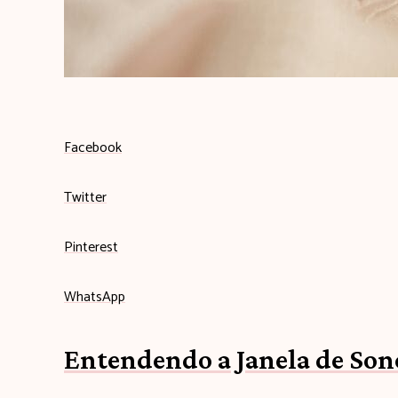
q
u
i
Facebook
Twitter
Pinterest
WhatsApp
Entendendo a Janela de Son