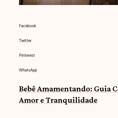
b
Facebook
e
Twitter
b
Pinterest
ê
WhatsApp
c
Bebê Amamentando: Guia C
o
Amor e Tranquilidade
m