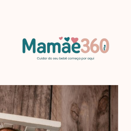
MAMAE360.COM
Cuidar
do
seu
bebê
começa
por
aqui