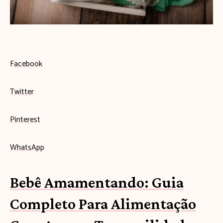
s
e
u
b
Facebook
e
Twitter
b
ê
Pinterest
c
WhatsApp
o
m
Bebê Amamentando: Guia
e
Completo Para Alimentação
ç